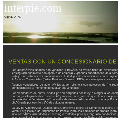
interpie.com
Aug 06, 2026
VENTAS CON UN CONCESIONARIO DE
Los automÃ³viles usados son vendidos a travÃ©s de varios tipos de distribuido
leasing (arrendamiento con opciÃ³n de compra) y grandes supertiendas de automÃ
trabajo para obtener recomendaciones. Usted puede comunicarse con su agencia 
PrÃ¡cticas Comerciales (Better Business Bureau o BBB) para averiguar si se encuen
Algunos vendedores de automÃ³viles atraen clientela con polÃ­ticas de "no rega
concesionarios al momento de evaluar sus anuncios.
Los vendedores de autos usados no son obligados por la ley a otorgar a los comp
para un reintegro de dinero existe Ãºnicamente en el caso de que el concesionar
un perÃ­odo de "enfriamiento," garantÃ­a de devoluciÃ³n del dinero o una polÃ­tic
obtÃ©ngala por escrito y lÃ©ala cuidadosamente.
La Ley de AutomÃ³viles Usados de la ComisiÃ³n Federal de Comercio (Federal Tra
venta. Esto incluye las furgonetas de trabajo ligero, los camiones de trabajo l
sido poseÃ­dos, arrendados en leasing o rentados pero que han sido conducidos p
sido devueltos luego de leasing de corto plazo o renta. Las GuÃ­as del Comprador 