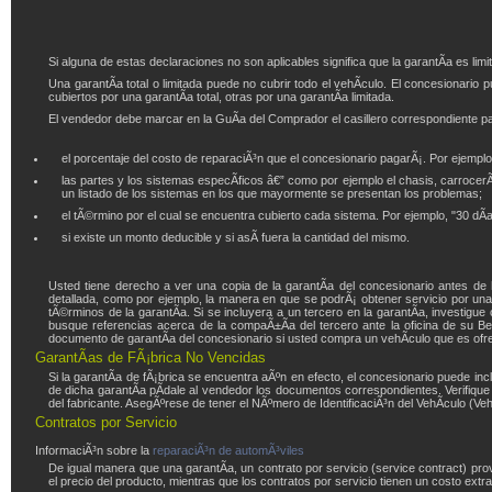
Si alguna de estas declaraciones no son aplicables significa que la garantÃ­a es limi
Una garantÃ­a total o limitada puede no cubrir todo el vehÃ­culo. El concesionari
cubiertos por una garantÃ­a total, otras por una garantÃ­a limitada.
El vendedor debe marcar en la GuÃ­a del Comprador el casillero correspondiente para i
el porcentaje del costo de reparaciÃ³n que el concesionario pagarÃ¡. Por ejemplo,
las partes y los sistemas especÃ­ficos â€” como por ejemplo el chasis, carrocer
un listado de los sistemas en los que mayormente se presentan los problemas;
el tÃ©rmino por el cual se encuentra cubierto cada sistema. Por ejemplo, "30 dÃ­a
si existe un monto deducible y si asÃ­ fuera la cantidad del mismo.
Usted tiene derecho a ver una copia de la garantÃ­a del concesionario antes de
detallada, como por ejemplo, la manera en que se podrÃ¡ obtener servicio por un
tÃ©rminos de la garantÃ­a. Si se incluyera a un tercero en la garantÃ­a, investigu
busque referencias acerca de la compaÃ±Ã­a del tercero ante la oficina de su B
documento de garantÃ­a del concesionario si usted compra un vehÃ­culo que es ofre
GarantÃ­as de FÃ¡brica No Vencidas
Si la garantÃ­a de fÃ¡brica se encuentra aÃºn en efecto, el concesionario puede in
de dicha garantÃ­a pÃ­dale al vendedor los documentos correspondientes. Verifique 
del fabricante. AsegÃºrese de tener el NÃºmero de IdentificaciÃ³n del VehÃ­culo (Ve
Contratos por Servicio
InformaciÃ³n sobre la
reparaciÃ³n de automÃ³viles
De igual manera que una garantÃ­a, un contrato por servicio (service contract) prov
el precio del producto, mientras que los contratos por servicio tienen un costo ext