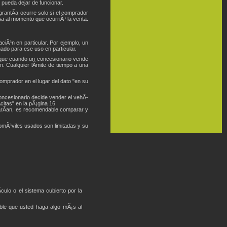
 pueda dejar de funcionar.
rantÃ­a ocurre solo si el comprador
a al momento que ocurriÃ³ la venta.
ciÃ³n en particular. Por ejemplo, un
do para ese uso en particular.
orque cuando un concesionario vende
n. Cualquier lÃ­mite de tiempo a una
omprador en el lugar del dato "en su
concesionario decide vender el vehÃ­
citas" en la pÃ¡gina 16.
varÃ­an, es recomendable comparar y
tomÃ³viles usados son limitadas y su
culo o el sistema cubierto por la
able que usted haga algo mÃ¡s al