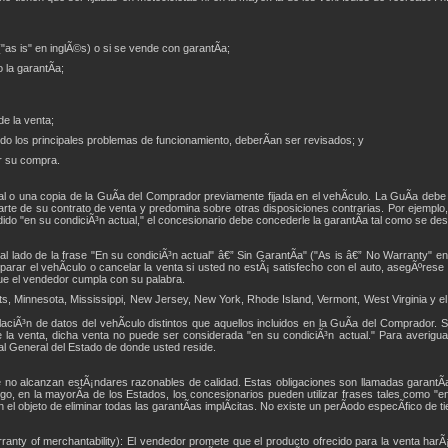
("as is" en inglÃ©s) o si se vende con garantÃ­a;
 la garantÃ­a;
e la venta;
do los principales problemas de funcionamiento, deberÃ­an ser revisados; y
r su compra.
 o una copia de la GuÃ­a del Comprador previamente fijada en el vehÃ­culo. La GuÃ­a debe 
rte de su contrato de venta y predomina sobre otras disposiciones contrarias. Por ejemplo,
dido "en su condiciÃ³n actual," el concesionario debe concederle la garantÃ­a tal como se des
 al lado de la frase "En su condiciÃ³n actual" â€” Sin GarantÃ­a" ("As is â€” No Warranty" 
parar el vehÃ­culo o cancelar la venta si usted no estÃ¡ satisfecho con el auto, asegÃºres
 que el vendedor cumpla con su palabra.
 Minnesota, Mississippi, New Jersey, New York, Rhode Island, Vermont, West Virginia y el D
iÃ³n de datos del vehÃ­culo distintos que aquellos incluidos en la GuÃ­a del Comprador. Si
la venta, dicha venta no puede ser considerada "en su condiciÃ³n actual." Para averigua
al General del Estado de donde usted reside.
e no alcanzan estÃ¡ndares razonables de calidad. Estas obligaciones son llamadas garantÃ­a
, en la mayorÃ­a de los Estados, los concesionarios pueden utilizar frases tales como "en
 el objeto de eliminar todas las garantÃ­as implÃ­citas. No existe un perÃ­odo especÃ­fico de ti
arranty of merchantability): El vendedor promete que el producto ofrecido para la venta ha