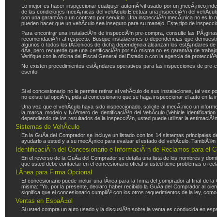
Lo mejor es hacer inspeccionar cualquier automÃ³vil usado por un mecÃ¡nico in
de las condiciones mecÃ¡nicas del vehÃ­culo.Efectuar una inspecciÃ³n del vehÃ­cul
con una garantÃ­a o un contrato por servicio. Una inspecciÃ³n mecÃ¡nica no es lo 
pueden hacer que un vehÃ­culo sea inseguro para su manejo. Este tipo de inspeccio
Para encontrar una instalaciÃ³n de inspecciÃ³n pre-compra, consulte las PÃ¡ginas 
recomendaciÃ³n al respecto. Busque instalaciones o dependencias que demuestren
algunos o todos los tÃ©cnicos de dicha dependencia alcanzan los estÃ¡ndares de 
dÃ­a, pero recuerde que una certificaciÃ³n por sÃ­ misma no es garantÃ­a de trabajo
Verifique con la oficina del Fiscal General del Estado o con la agencia de protecciÃ³
No existen procedimientos estÃ¡ndares operativos para las inspecciones de pre-c
escrito.
Si el concesionario no le permite retirar el vehÃ­culo de sus instalaciones, tal vez 
no existe tal opciÃ³n, pida al concesionario que se haga inspeccionar el auto en la
Una vez que el vehÃ­culo haya sido inspeccionado, solicite al mecÃ¡nico un inform
la marca, modelo y NÃºmero de IdentificaciÃ³n del VehÃ­culo (Vehicle Identificati
dependiendo de los resultados de la inspecciÃ³n, usted puede utilizar la estimaciÃ³n
Sistemas de VehÃ­culo
En la GuÃ­a del Comprador se incluye un listado con los 14 sistemas principales 
ayudarlo a usted y a su mecÃ¡nico para evaluar el estado del vehÃ­culo. TambiÃ©n 
IdentificaciÃ³n del Concesionario e InformaciÃ³n de Reclamos para el 
En el reverso de la GuÃ­a del Comprador se detalla una lista de los nombres y domi
que usted debe contactar en el concesionario oficial si usted tiene problemas o rec
LÃ­nea para Firma Opcional
El concesionario puede incluir una lÃ­nea para la firma del comprador al final de l
misma: "Yo, por la presente, declaro haber recibido la GuÃ­a del Comprador al cierre
significa que el concesionario cumpliÃ³ con los otros requerimientos de la ley, como
Ventas en EspaÃ±ol
Si usted compra un auto usado y la discusiÃ³n sobre la venta es conducida en esp