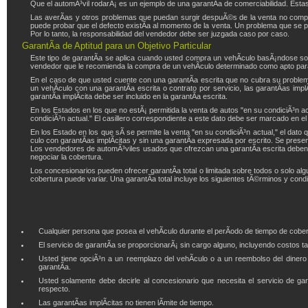
Que el automÃ³vil rodarÃ¡ es un ejemplo de una garantÃ­a de comerciabilidad. Esta
Las averÃ­as y otros problemas que puedan surgir despuÃ©s de la venta no comprue
puede probar que el defecto existÃ­a al momento de la venta. Un problema que se p
Por lo tanto, la responsabilidad del vendedor debe ser juzgada caso por caso.
GarantÃ­a de Aptitud para un Objetivo Particular
Este tipo de garantÃ­a se aplica cuando usted compra un vehÃ­culo basÃ¡ndose sobr
vendedor que le recomienda la compra de un vehÃ­culo determinado como apto para 
En el caso de que usted cuente con una garantÃ­a escrita que no cubra su proble
un vehÃ­culo con una garantÃ­a escrita o contrato por servicio, las garantÃ­as imp
garantÃ­a implÃ­cita debe ser incluido en la garantÃ­a escrita.
En los Estados en los que no estÃ¡ permitida la venta de autos "en su condiciÃ³n ac
condiciÃ³n actual." El casillero correspondiente a este dato debe ser marcado en el
En los Estado en los que sÃ­ se permite la venta "en su condiciÃ³n actual," el dat
culo con garantÃ­as implÃ­citas y sin una garantÃ­a expresada por escrito. Se prese
Los vendedores de automÃ³viles usados que ofrezcan una garantÃ­a escrita deben 
negociar la cobertura.
Los concesionarios pueden ofrecer garantÃ­a total o limitada sobre todos o solo a
cobertura puede variar. Una garantÃ­a total incluye los siguientes tÃ©rminos y cond
Cualquier persona que posea el vehÃ­culo durante el perÃ­odo de tiempo de cobert
El servicio de garantÃ­a se proporcionarÃ¡ sin cargo alguno, incluyendo costos t
Usted tiene opciÃ³n a un reemplazo del vehÃ­culo o a un reembolso del dinero 
garantÃ­a.
Usted solamente debe decirle al concesionario que necesita el servicio de g
respecto.
Las garantÃ­as implÃ­citas no tienen lÃ­mite de tiempo.