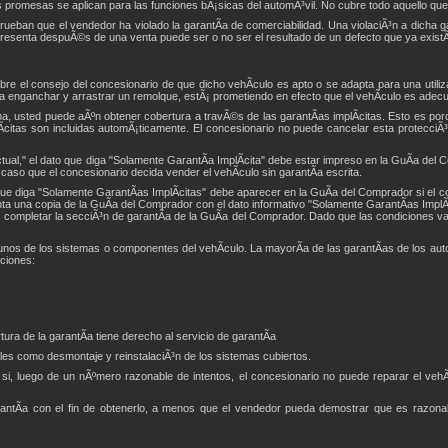
s promesas se aplican para las funciones bÃ¡sicas del automÃ³vil. No cubre todo aquello que
ban que el vendedor ha violado la garantÃ­a de comerciabilidad. Una violaciÃ³n a dicha ga
resenta despuÃ©s de una venta puede ser o no ser el resultado de un defecto que ya existÃ­
e el consejo del concesionario de que dicho vehÃ­culo es apto o se adapta para una utiliza
enganchar y arrastrar un remolque, estÃ¡ prometiendo en efecto que el vehÃ­culo es adecua
ma, usted puede aÃºn obtener cobertura a travÃ©s de las garantÃ­as implÃ­citas. Esto es p
lÃ­citas son incluidas automÃ¡ticamente. El concesionario no puede cancelar esta protecciÃ³
tual," el dato que diga "Solamente GarantÃ­a ImplÃ­cita" debe estar impreso en la GuÃ­a del C
 caso que el concesionario decida vender el vehÃ­culo sin garantÃ­a escrita.
o que diga "Solamente GarantÃ­as ImplÃ­citas" debe aparecer en la GuÃ­a del Comprador si el 
nta una copia de la GuÃ­a del Comprador con el dato informativo "Solamente GarantÃ­as ImplÃ­
completar la secciÃ³n de garantÃ­a de la GuÃ­a del Comprador. Dado que las condiciones 
lgunos de los sistemas o componentes del vehÃ­culo. La mayorÃ­a de las garantÃ­as de los au
iciones:
ura de la garantÃ­a tiene derecho al servicio de garantÃ­a
ales como desmontaje y reinstalaciÃ³n de los sistemas cubiertos.
si, luego de un nÃºmero razonable de intentos, el concesionario no puede reparar el vehÃ­
arantÃ­a con el fin de obtenerlo, a menos que el vendedor pueda demostrar que es razon