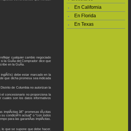
En California
En Florida
En Texas
reflejar cualquier cambio negociado
 si la GuÃ­a del Comprador dice que
cribe en la GuÃ­a.
en inglÃ©s) debe estar marcado en la
e de que dicha promesa sea indicada
istrito de Columbia no autorizan la
 el concesionario no proporciona la
r cuales son los datos informativos
s implÃ­citas â€” promesas tÃ¡citas
 su condiciÃ³n actual" o "con todos
empo para las garantÃ­as implÃ­citas.
rÃ¡ lo que se supone que debe hacer.