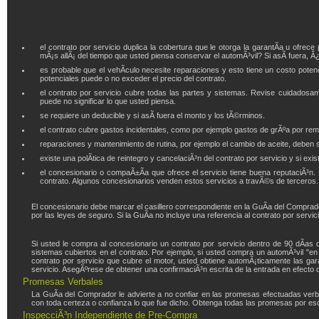
el contrato por servicio duplica la cobertura que le otorga la garantÃ­a u ofrec
mÃ¡s allÃ¡ del tiempo que usted piensa conservar el automÃ³vil? Si asÃ­ fuera, Â¿
es probable que el vehÃ­culo necesite reparaciones y esto tiene un costo potenc
potenciales puede o no exceder el precio del contrato.
el contrato por servicio cubre todas las partes y sistemas. Revise cuidadosa
puede no significar lo que usted piensa.
se requiere un deducible y si asÃ­ fuera el monto y los tÃ©rminos.
el contrato cubre gastos incidentales, como por ejemplo gastos de grÃºa por rem
reparaciones y mantenimiento de rutina, por ejemplo el cambio de aceite, deben s
existe una polÃ­tica de reintegro y cancelaciÃ³n del contrato por servicio y si ex
el concesionario o compaÃ±Ã­a que ofrece el servicio tiene buena reputaciÃ³n.
contrato. Algunos concesionarios venden estos servicios a travÃ©s de terceros.
El concesionario debe marcar el casillero correspondiente en la GuÃ­a del Comprad
por las leyes de seguro. Si la GuÃ­a no incluye una referencia al contrato por serv
Si usted le compra al concesionario un contrato por servicio dentro de 90 dÃ­as d
sistemas cubiertos en el contrato. Por ejemplo, si usted compra un automÃ³vil "en
contrato por servicio que cubre el motor, usted obtiene automÃ¡ticamente las gara
servicio. AsegÃºrese de obtener una confirmaciÃ³n escrita de la entrada en efecto d
Promesas Verbales
La GuÃ­a del Comprador le advierte a no confiar en las promesas efectuadas verb
con toda certeza o confianza lo que fue dicho. Obtenga todas las promesas por escr
InspecciÃ³n Independiente de Pre-Compra