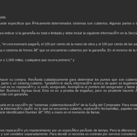
tada.
o puede especificar que Ãºnicamente determinados sistemas son cubiertos. Algunas partes o 
ndicar si la garantÃ­a es total o limitada y debe incluir la siguiente informaciÃ³n en la Secc
 "el concesionario pagarÃ¡ el 100 por ciento de la mano de obra y el 100 por ciento de las par
Ã­a o sistema de frenos â€” que se encuentran cubiertos por la garantÃ­a. En el reverso de l
s o 1,000 millas, cualquiera que ocurra primero;" y
 hacer su compra. RevÃ­sela cuidadosamente para determinar los puntos que son cubiertos
a parte o un sistema cubierto. TambiÃ©n le darÃ¡ informaciÃ³n acerca de quien es legalmen
e cual es su reputaciÃ³n y si estÃ¡ asegurado. AverigÃ¼e el nombre del asegurador y llame p
etter Business Bureau local. Esto no es a prueba de engaÃ±o, pero es prudente hacerlo. A
cido con garantÃ­a.
cluirla en la secciÃ³n de "sistemas cubiertos/duraciÃ³n" de la GuÃ­a del Comprador. Para est
la informaciÃ³n (quÃ© es lo que se encuentra cubierto, expiraciÃ³n fecha/millas, papeleo nec
hicle Identification Number â€” VIN) a mano en el momento de llamar.
ee reparaciÃ³n y/o mantenimiento por un especÃ­fico perÃ­odo de tiempo. Pero la diferencia e
ra y son vendidos separadamente. Para decidir si necesita un contrato por servicio considere 