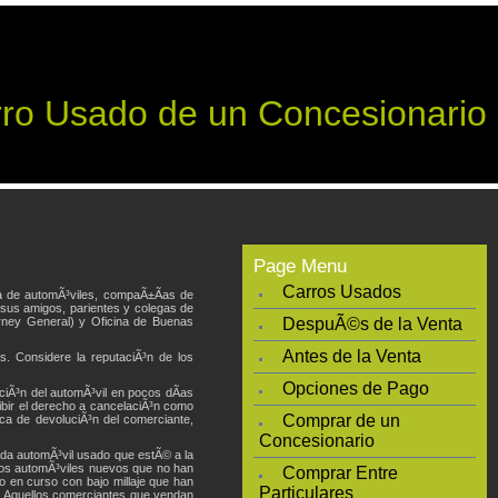
o Usado de un Concesionario
Page Menu
Carros Usados
ta de automÃ³viles, compaÃ±Ã­as de
sus amigos, parientes y colegas de
orney General) y Oficina de Buenas
DespuÃ©s de la Venta
Antes de la Venta
s. Considere la reputaciÃ³n de los
Opciones de Pago
ciÃ³n del automÃ³vil en pocos dÃ­as
ibir el derecho a cancelaciÃ³n como
Comprar de un
tica de devoluciÃ³n del comerciante,
Concesionario
da automÃ³vil usado que estÃ© a la
llos automÃ³viles nuevos que no han
Comprar Entre
o en curso con bajo millaje que han
Particulares
³n. Aquellos comerciantes que vendan