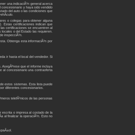
ner una indicaciÃ³n general acerca
el concesionario y haya sido vendido
tado del auto o las condiciones que
ehÃ­culo.
liares o colegas para obtener alguna
 Estas certificaciones indican que
as certificaciones se encuentren al
 locales o del Estado las requieren.
 de inspecciÃ³n.
esta. Obtenga esta informaciÃ³n por
da ir hasta el local del vendedor. Si
. AsegÃºrese que el informe incluya
e al concesionario una contraoferta
de estos sistemas. Esta lista puede
por diferentes concesionarios.
Ãºmeros telefÃ³nicos de las personas
r escrita o impresa al costado de la
a al finalizar la operaciÃ³n. Esto no
spaÃ±ol.