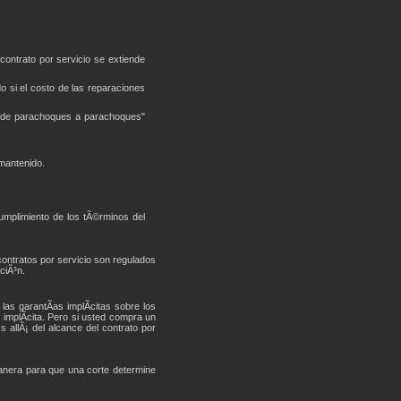
 contrato por servicio se extiende
o si el costo de las reparaciones
a "de parachoques a parachoques"
 mantenido.
umplimiento de los tÃ©rminos del
contratos por servicio son regulados
ciÃ³n.
las garantÃ­as implÃ­citas sobre los
 implÃ­cita. Pero si usted compra un
s allÃ¡ del alcance del contrato por
manera para que una corte determine