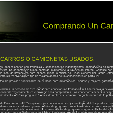
Comprando Un Carr
 CARROS O CAMIONETAS USADOS:
res: concesionarios con franquicia y concesionarios independientes, compaÃ±Ã­as de ren
³viles. Usted tambiÃ©n puede comprar un automÃ³vil a travÃ©s del Internet. Consulte con 
local de protecciÃ³n para el consumidor, la oficina del Fiscal General del Estado (Att
tra sin resolver algÃºn tipo de reclamo acerca de un concesionario en particular.
teo de precios," "certificados de fÃ¡brica para automÃ³viles usados" y mejores garantÃ­a
radores un derecho de "tres dÃ­as" para cancelar una transacciÃ³n. El derecho a la devolu
io conceda expresamente este privilegio a los compradores. Los vendedores deberÃ¡n descr
a de devoluciÃ³n "sin preguntas." Antes de realizar su compra, pregunte acerca de la polÃ­
de Commission o FTC) requiere a los concesionarios a fijar una GuÃ­a del Comprador en ca
igero, demostradores o demos, y automÃ³viles de programa. Los automÃ³viles demos son aque
or el personal del concesionario. Los automÃ³viles de programa son automÃ³viles del aÃ±
no tienen que ser fijadas en motocicletas ni en la mayorÃ­a de los vehÃ­culos de recreaciÃ