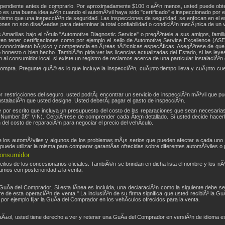
dependiente antes de comprarlo. Por aproximadamente $100 o aÃºn menos, usted puede obte
o es una buena idea aÃºn cuando el automÃ³vil haya sido "certificado" e inspeccionado por 
mismo que una inspecciÃ³n de seguridad. Las inspecciones de seguridad, se enfocan en el es
nes no son diseÃ±adas para determinar la total confiabilidad o condiciÃ³n mecÃ¡nica de un v
Amarillas bajo el tÃ­tulo "Automotive Diagnostic Service" o pregÃºntele a sus amigos, fami
 tener certificaciones como por ejemplo el sello de Automotive Service Excellence (ASE).
conocimiento bÃ¡sico y competencia en Ã¡reas tÃ©cnicas especÃ­ficas. AsegÃºrese de que l
 honesto o bien hecho. TambiÃ©n pida ver las licencias actualizadas del Estado, si las leyes
n al consumidor local, si existe un registro de reclamos acerca de una particular instalaciÃ³n
ompra. Pregunte quÃ© es lo que incluye la inspecciÃ³n, cuÃ¡nto tiempo lleva y cuÃ¡nto cu
por restricciones del seguro, usted podrÃ¡ encontrar un servicio de inspecciÃ³n mÃ³vil que pue
 instalaciÃ³n que usted designe. Usted deberÃ¡ pagar el gasto de inspecciÃ³n.
e por escrito que incluya un presupuesto del costo de las reparaciones que sean necesarias
on Number â€” VIN). CerciÃ³rese de comprender cada Ã­tem detallado. Si usted decide hacerl
 del costo de reparaciÃ³n para negociar el precio del vehÃ­culo.
de los automÃ³viles y algunos de los problemas mÃ¡s serios que pueden afectar a cada uno 
puede utilizar la misma para comparar garantÃ­as ofrecidas sobre diferentes automÃ³viles o 
Consumidor
cilios de los concesionarios oficiales. TambiÃ©n se brindan en dicha lista el nombre y los n
lamos con posterioridad a la venta.
a GuÃ­a del Comprador. Si esta lÃ­nea es incluida, una declaraciÃ³n como la siguiente debe se
 de esta operaciÃ³n de venta." La inclusiÃ³n de su firma significa que usted recibiÃ³ la GuÃ­
 por ejemplo fijar la GuÃ­a del Comprador en los vehÃ­culos ofrecidos para la venta.
aÃ±ol, usted tiene derecho a ver y retener una GuÃ­a del Comprador en versiÃ³n de idioma e