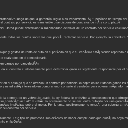
e protecciÃ³n luego de que la garantÃ­a llegue a su vencimiento. Â¿El perÃ­odo de tiempo del
el contrato por servicio es transferible o se dispone de contratos de mÃ¡s corto plazo?
ial. Usted puede determinar la razonabilidad del valor de un contrato por servicio calculand
mente todos los puntos sobre los que podrÃ¡ reclamar servicio. Por ejemplo, la cobertur
olque y gastos de renta de auto en el perÃ­odo en que su vehÃ­culo estÃ¡ siendo reparado o
er realizados en el concesionario.
isten cargos por cancelaciÃ³n.
 Lea el contrato cuidadosamente para determinar quien es legalmente responsable por el c
or en el caso de que se ofrezca un contrato por servicio, excepto en los Estados donde los 
icio y usted estÃ¡ interesado en comprar uno, consulte al vendedor para obtener mÃ¡s informa
e la compra de un vehÃ­culo usado, la ley federal le prohÃ­be al concesionario que elimine 
 su condiciÃ³n actual," el vehÃ­culo normalmente no se encuentra cubierto por una garantÃ­a
ntÃ­as implÃ­citas sobre el motor. Por lo tanto, posiblemente no tendrÃ¡ una cobertura mÃ¡
e su contrato por servicio.
almente. Este tipo de promesas son difÃ­ciles de hacer cumplir dado que quizÃ¡ no haya 
ito en la GuÃ­a.