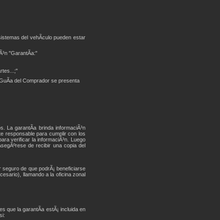
sistemas del vehÃ­culo pueden estar
iÃ³n "GarantÃ­a:"
tes...;"
a GuÃ­a del Comprador se presenta
. La garantÃ­a brinda informaciÃ³n
te responsable para cumplir con los
ara verificar la informaciÃ³n. Luego
segÃºrese de recibir una copia del
ar seguro de que podrÃ¡ beneficiarse
esario), llamando a la oficina zonal
s que la garantÃ­a estÃ¡ incluida en
si: