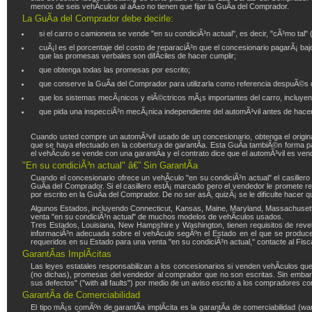
menos de seis vehÃ­culos al aÃ±o no tienen que fijar la GuÃ­a del Comprador.
La GuÃ­a del Comprador debe decirle:
si el carro o camioneta se vende "en su condiciÃ³n actual", es decir, "cÃ³mo tal" 
cuÃ¡l es el porcentaje del costo de reparaciÃ³n que el concesionario pagarÃ¡ bajo
que las promesas verbales son difÃ­ciles de hacer cumplir;
que obtenga todas las promesas por escrito;
que conserve la GuÃ­a del Comprador para utilizarla como referencia despuÃ©s d
que los sistemas mecÃ¡nicos y elÃ©ctricos mÃ¡s importantes del carro, incluyen
que pida una inspecciÃ³n mecÃ¡nica independiente del automÃ³vil antes de hace
Cuando usted compre un automÃ³vil usado de un concesionario, obtenga el original
que se haya efectuado en la cobertura de garantÃ­a. Esta GuÃ­a tambiÃ©n forma pa
el vehÃ­culo se vende con una garantÃ­a y el contrato dice que el automÃ³vil es ven
"En su condiciÃ³n actual" â€” Sin GarantÃ­a
Cuando el concesionario ofrece un vehÃ­culo "en su condiciÃ³n actual" el casillero
GuÃ­a del Comprador. Si el casillero estÃ¡ marcado pero el vendedor le promete re
por escrito en la GuÃ­a del Comprador. De no ser asÃ­, quizÃ¡ se le dificulte hacer
Algunos Estados, incluyendo Connecticut, Kansas, Maine, Maryland, Massachusetts,
venta "en su condiciÃ³n actual" de muchos modelos de vehÃ­culos usados.
Tres Estados, Louisiana, New Hampshire y Washington, tienen requisitos de revelac
informaciÃ³n adecuada sobre el vehÃ­culo segÃºn el Estado en el que se produce 
requeridos en su Estado para una venta "en su condiciÃ³n actual," contacte al Fisc
GarantÃ­as ImplÃ­citas
Las leyes estatales responsabilizan a los concesionarios si venden vehÃ­culos qu
(no dichas), promesas del vendedor al comprador que no son escritas. Sin embargo
sus defectos" ("with all faults") por medio de un aviso escrito a los compradores con
GarantÃ­a de Comerciabilidad
El tipo mÃ¡s comÃºn de garantÃ­a implÃ­cita es la garantÃ­a de comerciabilidad (w